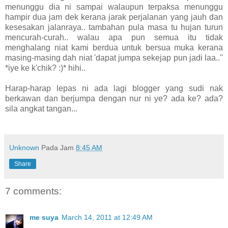
menunggu dia ni sampai walaupun terpaksa menunggu
hampir dua jam dek kerana jarak perjalanan yang jauh dan
kesesakan jalanraya.. tambahan pula masa tu hujan turun
mencurah-curah.. walau apa pun semua itu tidak
menghalang niat kami berdua untuk bersua muka kerana
masing-masing dah niat 'dapat jumpa sekejap pun jadi laa..''
*iye ke k'chik? :)* hihi..
Harap-harap lepas ni ada lagi blogger yang sudi nak
berkawan dan berjumpa dengan nur ni ye? ada ke? ada?
sila angkat tangan...
Unknown
Pada Jam
8:45 AM
Share
7 comments:
me suya
March 14, 2011 at 12:49 AM