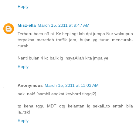
Reply
Misz-ella
March 15, 2011 at 9:47 AM
Terharu baca n3 ni. Kc hepi sgt lah dpt jumpa Nur walaupun
terpaksa meredah traffik jem, hujan yg turun mencurah-
curah.
Nanti bulan 4 kc balik lg InsyaAllah kita jmpa ye.
Reply
Anonymous
March 15, 2011 at 11:03 AM
nak..nak! [sambil angkat keybord tinggi2]
tp kena tggu MDT dtg kelantan lg sekali..tp entah bila
la..tsk!
Reply